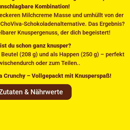
unschlagbare Kombination!
r leckeren Milchcreme Masse und umhüllt von der
 ChoViva-Schokoladenalternative. Das Ergebnis?
lbarer Knuspergenuss, der dich begeistert!
ist du schon ganz knusper?
m Beutel (208 g) und als Happen (250 g) – perfekt
zwischendurch oder zum Teilen..
a Crunchy – Vollgepackt mit Knusperspaß!
Zutaten & Nährwerte