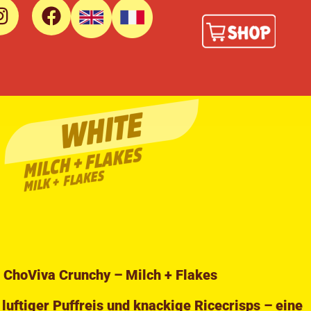
 ChoViva Crunchy – Milch + Flakes
luftiger Puffreis und knackige Ricecrisps – eine