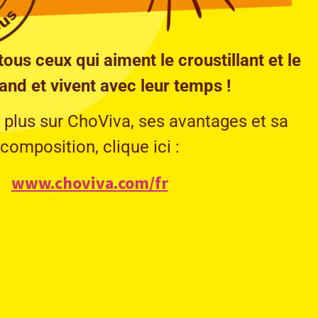
tous ceux qui aiment le croustillant et le
nd et vivent avec leur temps !
 plus sur ChoViva, ses avantages et sa
composition, clique ici :
www.choviva.com/fr