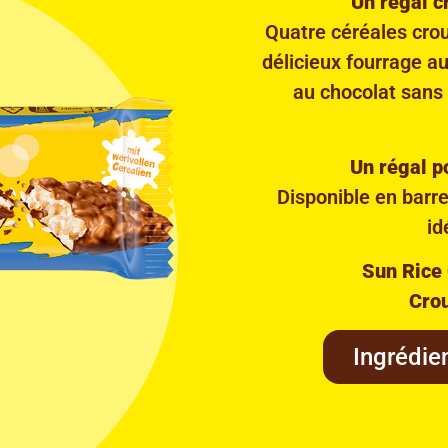
Un régal c
Quatre céréales crous
délicieux fourrage au
au chocolat sans 
Un régal p
Disponible en barre
id
Sun Rice 
Crou
Ingrédien