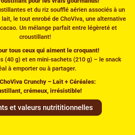
roustillant pour les vrais gourmands!
tillantes et du riz soufflé aérien associés à un
 lait, le tout enrobé de ChoViva, une alternative
cacao. Un mélange parfait entre légèreté et
croustillant!
our tous ceux qui aiment le croquant!
s (40 g) et en mini-sachets (210 g) – le snack
éal à emporter ou à partager.
ChoViva Crunchy – Lait + Céréales:
stillant, crémeux, irrésistible!
ts et valeurs nutrititionnelles